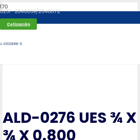
0251- 2640039/2640072
Cotización
J-00128491-5
ALD-0276 UES ¾ X
¾ X 0.800