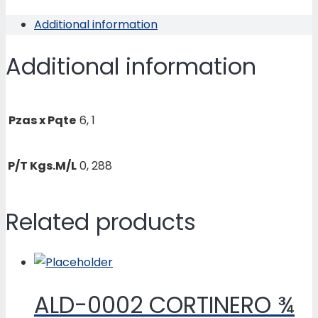
X
Additional information
¾
X
Additional information
0.800
quantity
Pzas x Pqte
6, 1
P/T Kgs.M/L
0, 288
Related products
ALD-0002 CORTINERO ¾