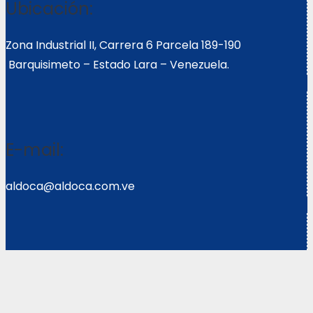
Ubicación:
Zona Industrial II, Carrera 6 Parcela 189-190
Barquisimeto – Estado Lara – Venezuela.
E-mail:
aldoca@aldoca.com.ve
Llámanos:
0251- 2640039/2640072