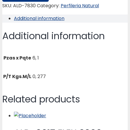
DE
SKU:
ALD-7830
Category:
Perfileria Natural
60.3
Additional information
x
22.2
Additional information
MM.
quantity
Pzas x Pqte
6, 1
P/T Kgs.M/L
0, 277
Related products