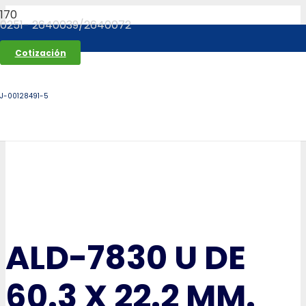
0251- 2640039/2640072
Cotización
J-00128491-5
ALD-7830 U DE
60.3 X 22.2 MM.