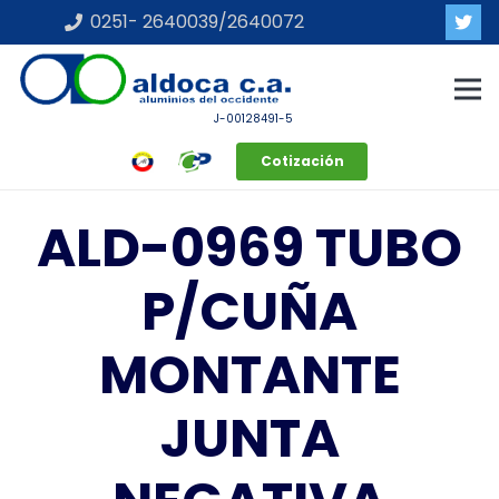
0251- 2640039/2640072
J-00128491-5
Cotización
ALD-0969 TUBO
P/CUÑA
MONTANTE
JUNTA