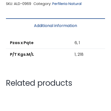
TUBO
SKU:
ALD-0969
Category:
Perfileria Natural
P/CUÑA
MONTANTE
JUNTA
Additional information
NEGATIVA
quantity
Pzas x Pqte
6, 1
P/T Kgs.M/L
1, 218
Related products