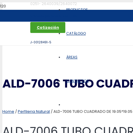
0251- 2640039/2640072
PRODUCTOS
aldoca@aldoca.com.ve
Cotización
CATÁLOGO
J-00128491-5
ÁREAS
ALD-7006 TUBO CUADR
CONTACTOS
Home
/
Perfileria Natural
/ ALD-7006 TUBO CUADRADO DE 19.05*19.05
ALD-7006 TUBO CUADRA