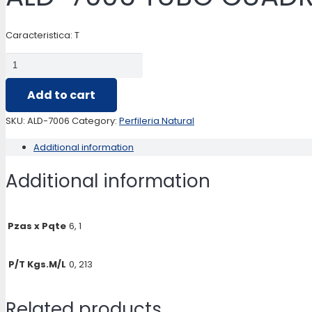
Caracteristica: T
ALD-
7006
Add to cart
TUBO
CUADRADO
SKU:
ALD-7006
Category:
Perfileria Natural
DE
Additional information
19.05*19.05
quantity
Additional information
Pzas x Pqte
6, 1
P/T Kgs.M/L
0, 213
Related products