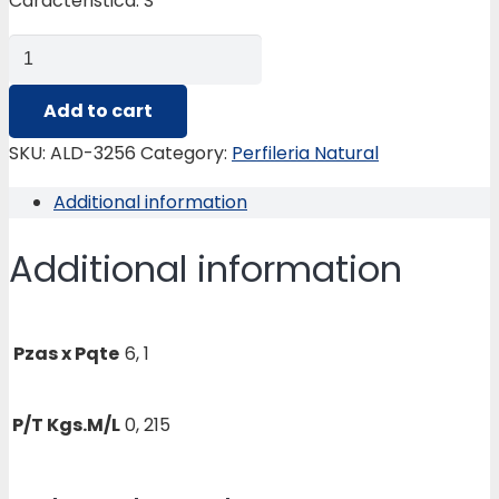
Caracteristica: S
ALD-
3256
TIRADOR
Add to cart
PUERTA
SKU:
ALD-3256
Category:
Perfileria Natural
PLEGABLE
Additional information
quantity
Additional information
Pzas x Pqte
6, 1
P/T Kgs.M/L
0, 215