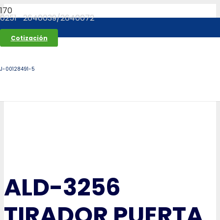
0251- 2640039/2640072
Cotización
J-00128491-5
ALD-3256
TIRADOR PUERTA