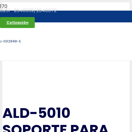
0251- 2640039/2640072
Cotización
J-00128491-5
ALD-5010
SOPORTE PARA