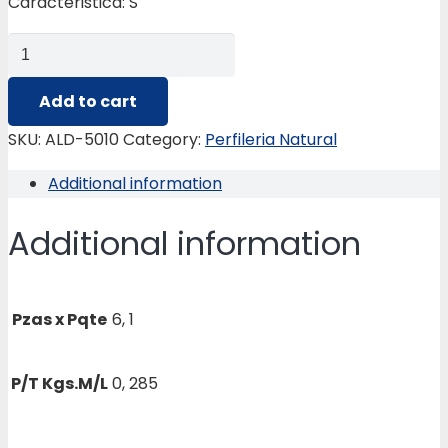
Caracteristica: S
ALD-
5010
SOPORTE
Add to cart
PARA
SKU:
ALD-5010
Category:
Perfileria Natural
PTA.DE
Additional information
BAÑO
quantity
Additional information
Pzas x Pqte
6, 1
P/T Kgs.M/L
0, 285