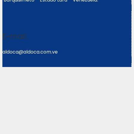
E-mail:
aldoca@aldoca.com.ve
Llámanos:
0251- 2640039/2640072
Copyright © 2021 Corpoweb
Solutions LLC