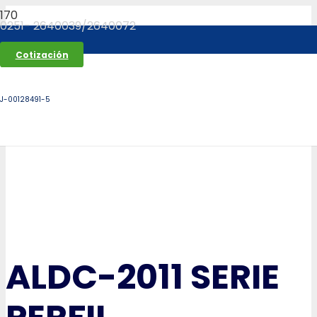
0251- 2640039/2640072
Cotización
J-00128491-5
ALDC-2011 SERIE