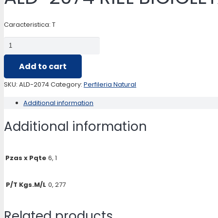
Caracteristica: T
ALD-
2074
Add to cart
RIEL
BICICLETA
SKU:
ALD-2074
Category:
Perfileria Natural
(CAJA
Additional information
LUMINOSA
MOVIL)
Additional information
quantity
Pzas x Pqte
6, 1
P/T Kgs.M/L
0, 277
Related products