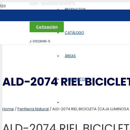
0251- 2640039/2640072
PRODUCTOS
aldoca@aldoca.com.ve
Cotización
CATÁLOGO
J-00128491-5
ÁREAS
ALD-2074 RIEL BICICL
CONTACTOS
Home
/
Perfileria Natural
/ ALD-2074 RIEL BICICLETA (CAJA LUMINOSA
ALD-2074 RIEL BICICL