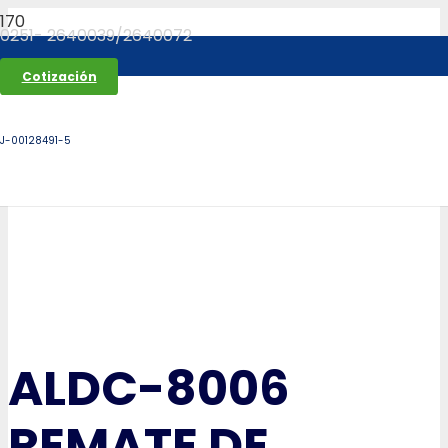
0251- 2640039/2640072
Cotización
J-00128491-5
ALDC-8006
REMATE DE