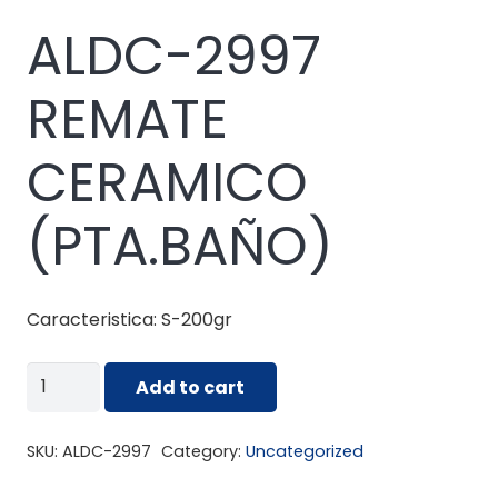
ALDC-2997
REMATE
CERAMICO
(PTA.BAÑO)
Caracteristica: S-200gr
ALDC-
Add to cart
2997
REMATE
SKU:
ALDC-2997
Category:
Uncategorized
CERAMICO