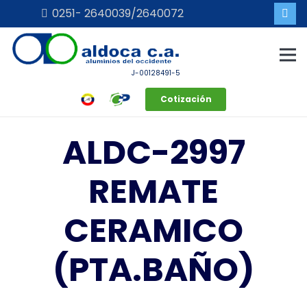
0251- 2640039/2640072
J-00128491-5
Cotización
ALDC-2997
REMATE
CERAMICO
(PTA.BAÑO)