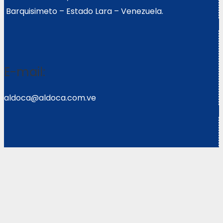
Barquisimeto – Estado Lara – Venezuela.
E-mail:
aldoca@aldoca.com.ve
Llámanos:
0251- 2640039/2640072
Copyright © 2021 Corpoweb
Solutions LLC