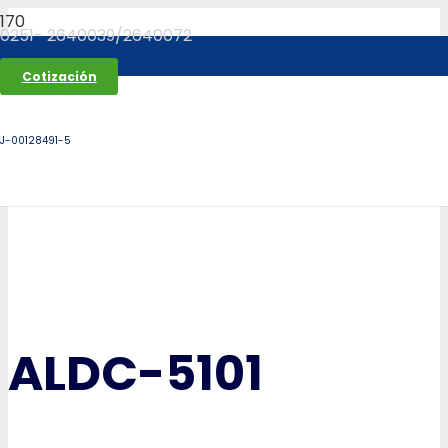
0251- 2640039/2640072
Cotización
J-00128491-5
ALDC-5101