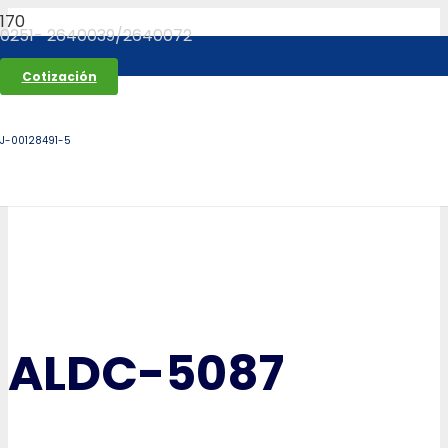
0251- 2640039/2640072
Cotización
J-00128491-5
ALDC-5087