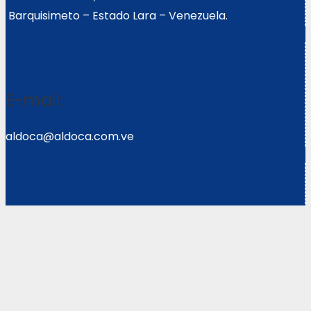
Barquisimeto – Estado Lara – Venezuela.
E-mail:
aldoca@aldoca.com.ve
Llámanos:
0251- 2640039/2640072
Copyright © 2021 Corpoweb
Solutions LLC