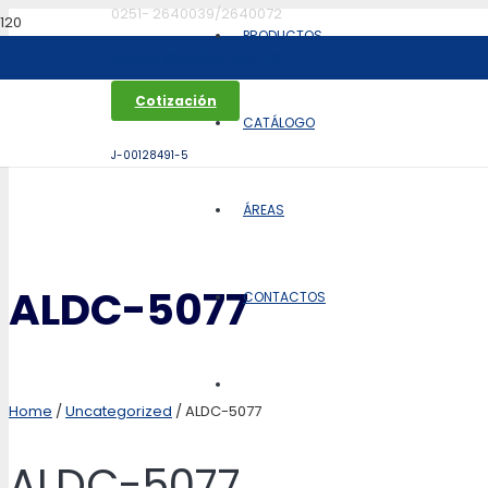
0251- 2640039/2640072
PRODUCTOS
aldoca@aldoca.com.ve
Cotización
CATÁLOGO
J-00128491-5
ÁREAS
ALDC-5077
CONTACTOS
Home
/
Uncategorized
/ ALDC-5077
ALDC-5077