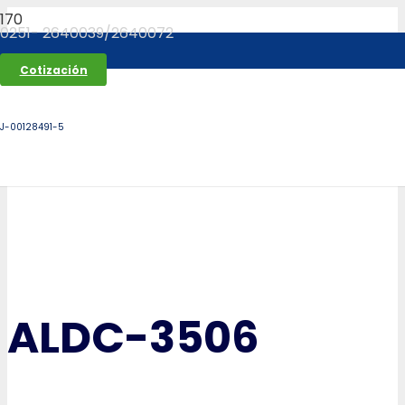
0251- 2640039/2640072
Cotización
J-00128491-5
ALDC-3506