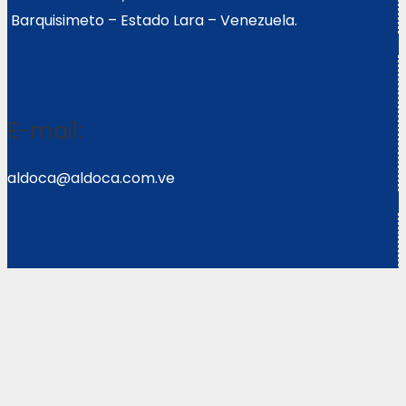
Barquisimeto – Estado Lara – Venezuela.
E-mail:
aldoca@aldoca.com.ve
Llámanos:
0251- 2640039/2640072
Copyright © 2021 Corpoweb
Solutions LLC