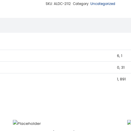
quantity
SKU:
ALDC-2112
Category:
Uncategorized
6, 1
0, 31
1, 891