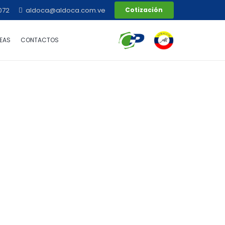
072
aldoca@aldoca.com.ve
Cotización
EAS
CONTACTOS