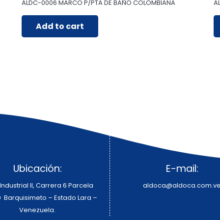
ALDC-0006 MARCO P/PTA DE BAÑO COLOMBIANA
A
Add to cart
Ubicación:
E-mail:
ndustrial II, Carrera 6 Parcela
aldoca@aldoca.com.v
0 Barquisimeto – Estado Lara –
Venezuela.