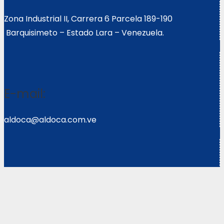
Zona Industrial II, Carrera 6 Parcela 189-190
Barquisimeto – Estado Lara – Venezuela.
E-mail:
aldoca@aldoca.com.ve
Llámanos:
0251- 2640039/2640072