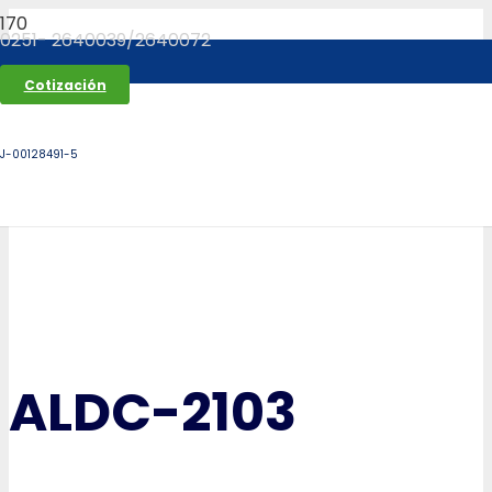
0251- 2640039/2640072
Cotización
J-00128491-5
ALDC-2103