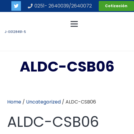
0251- 2640039/2640072
Cotización
J-00128491-5
ALDC-CSB06
Home
/
Uncategorized
/ ALDC-CSB06
ALDC-CSB06