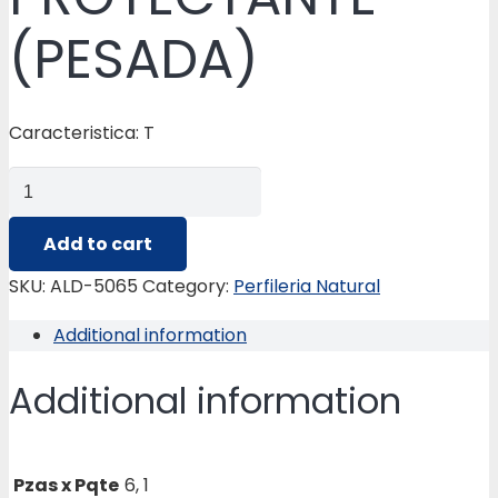
(PESADA)
Caracteristica: T
ALD-
5065
PERFIL
Add to cart
VENT.
SKU:
ALD-5065
Category:
Perfileria Natural
PROYECTANTE
Additional information
(PESADA)
quantity
Additional information
Pzas x Pqte
6, 1