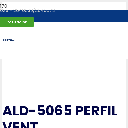
0251- 2640039/2640072
Cotización
J-00128491-5
ALD-5065 PERFIL
VENT.