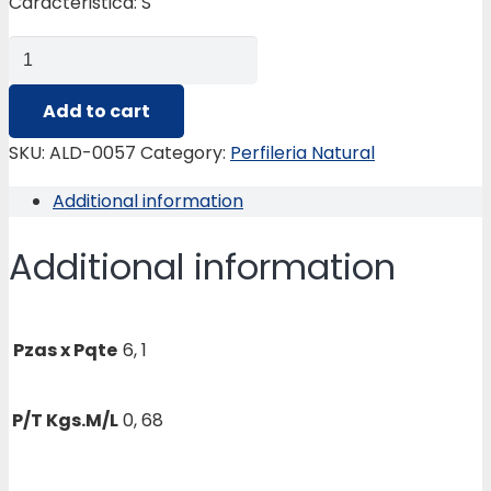
Caracteristica: S
ALD-
0057
PERFIL
Add to cart
RUEDAS
SKU:
ALD-0057
Category:
Perfileria Natural
Y
Additional information
BISAGRA
quantity
Additional information
Pzas x Pqte
6, 1
P/T Kgs.M/L
0, 68