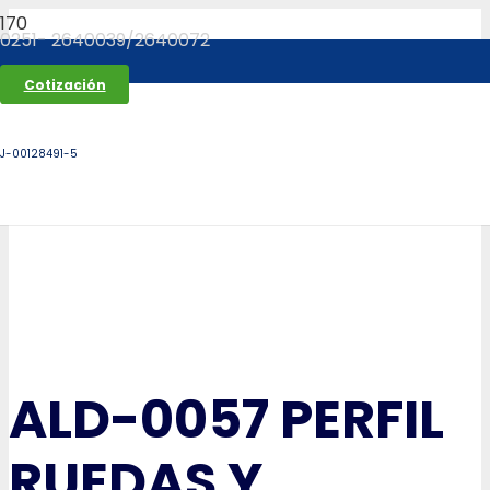
0251- 2640039/2640072
Cotización
J-00128491-5
ALD-0057 PERFIL
RUEDAS Y