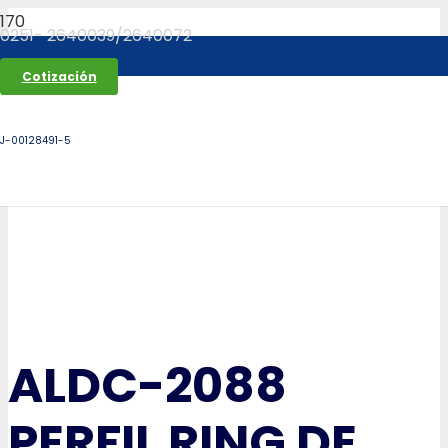
0251- 2640039/2640072
Cotización
J-00128491-5
ALDC-2088
PERFIL RING DE