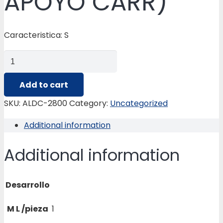
APOYO CARR)
Caracteristica: S
ALDC-
2800
PERFIL
Add to cart
ESPECIAL(VIGA
SKU:
ALDC-2800
Category:
Uncategorized
APOYO
Additional information
CARR)
quantity
Additional information
Desarrollo
M L /pieza
1