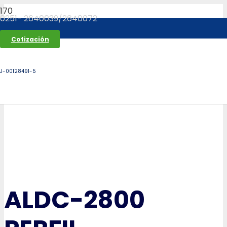
0251- 2640039/2640072
Cotización
J-00128491-5
ALDC-2800