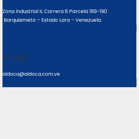
Zona Industrial II, Carrera 6 Parcela 189-190
Barquisimeto – Estado Lara – Venezuela.
E-mail:
aldoca@aldoca.com.ve
Llámanos:
0251- 2640039/2640072