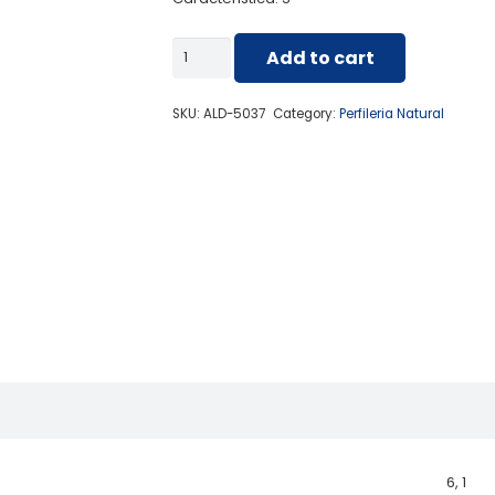
ALD-
Add to cart
5037
PERFIL
SKU:
ALD-5037
Category:
Perfileria Natural
ESPECIAL
/
TABIQUERIA
quantity
6, 1