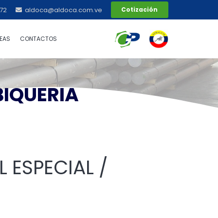
72
aldoca@aldoca.com.ve
Cotización
EAS
CONTACTOS
BIQUERIA
L ESPECIAL /