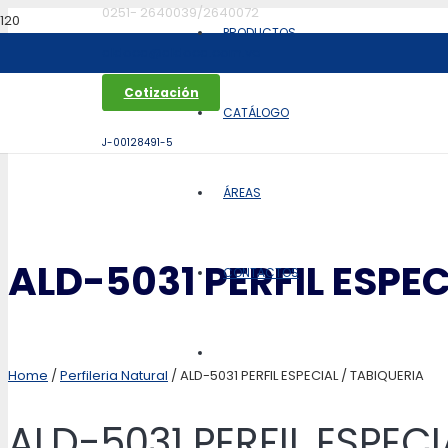
0251- 2640039/2640072
PRODUCTOS
aldoca@aldoca.com.ve
Cotización
CATÁLOGO
J-00128491-5
ÁREAS
ALD-5031 PERFIL ESPEC
CONTACTOS
Home
/
Perfileria Natural
/ ALD-5031 PERFIL ESPECIAL / TABIQUERIA
ALD-5031 PERFIL ESPECI