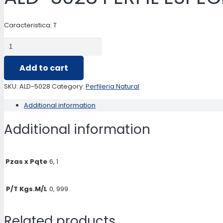
Caracteristica: T
ALD-
5028
Add to cart
PERFIL
ESPECIAL
SKU:
ALD-5028
Category:
Perfileria Natural
/
Additional information
TABIQUERIA
quantity
Additional information
Pzas x Pqte
6, 1
P/T Kgs.M/L
0, 999
Related products