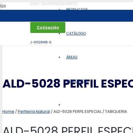
0251- 2640039/2640072
PRODUCTOS
aldoca@aldoca.com.ve
Cotización
CATÁLOGO
J-00128491-5
ÁREAS
ALD-5028 PERFIL ESPEC
CONTACTOS
Home
/
Perfileria Natural
/ ALD-5028 PERFIL ESPECIAL / TABIQUERIA
ALD-5028 PERFIL ESPEC