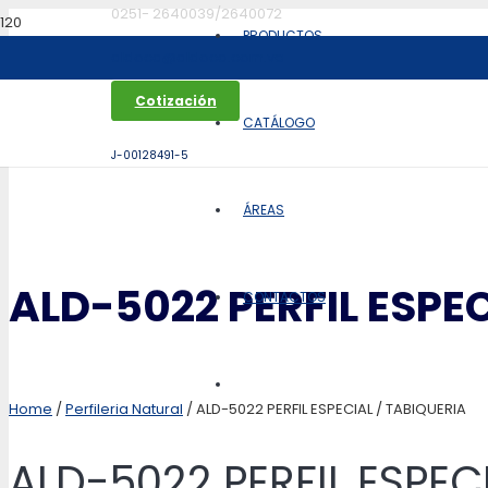
0251- 2640039/2640072
PRODUCTOS
aldoca@aldoca.com.ve
Cotización
CATÁLOGO
J-00128491-5
ÁREAS
ALD-5022 PERFIL ESPEC
CONTACTOS
Home
/
Perfileria Natural
/ ALD-5022 PERFIL ESPECIAL / TABIQUERIA
ALD-5022 PERFIL ESPEC