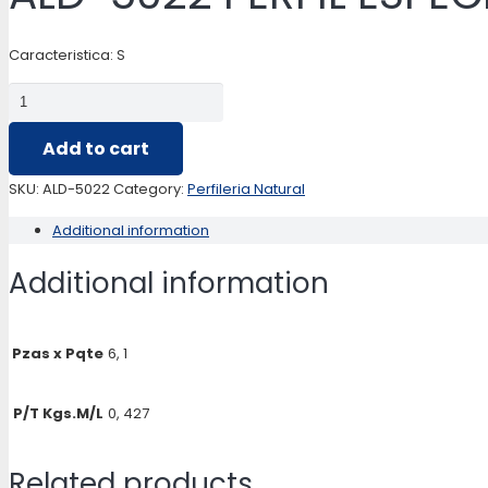
Caracteristica: S
ALD-
5022
Add to cart
PERFIL
ESPECIAL
SKU:
ALD-5022
Category:
Perfileria Natural
/
Additional information
TABIQUERIA
quantity
Additional information
Pzas x Pqte
6, 1
P/T Kgs.M/L
0, 427
Related products