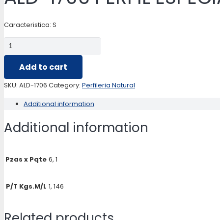
Caracteristica: S
ALD-
1706
Add to cart
PERFIL
ESPECIAL
SKU:
ALD-1706
Category:
Perfileria Natural
quantity
Additional information
Additional information
Pzas x Pqte
6, 1
P/T Kgs.M/L
1, 146
Related products