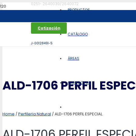
0251- 2640039/2640072
PRODUCTOS
aldoca@aldoca.com.ve
Cotización
CATÁLOGO
J-00128491-5
ÁREAS
ALD-1706 PERFIL ESPEC
CONTACTOS
Home
/
Perfileria Natural
/ ALD-1706 PERFIL ESPECIAL
ALD-1706 PERFIL ESPECI