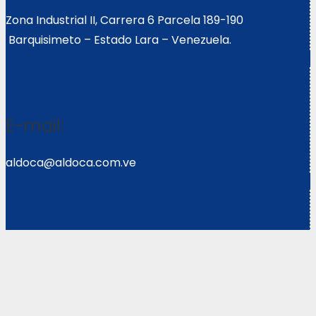
Zona Industrial II, Carrera 6 Parcela 189-190
Barquisimeto – Estado Lara – Venezuela.
E-mail:
aldoca@aldoca.com.ve
Llámanos:
0251- 2640039/2640072