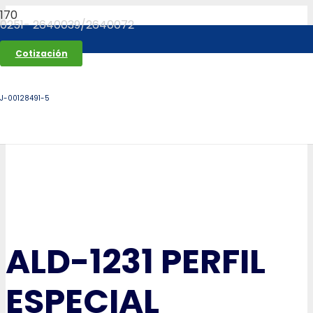
0251- 2640039/2640072
Cotización
J-00128491-5
ALD-1231 PERFIL
ESPECIAL