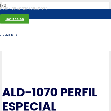
0251- 2640039/2640072
Cotización
J-00128491-5
ALD-1070 PERFIL
ESPECIAL