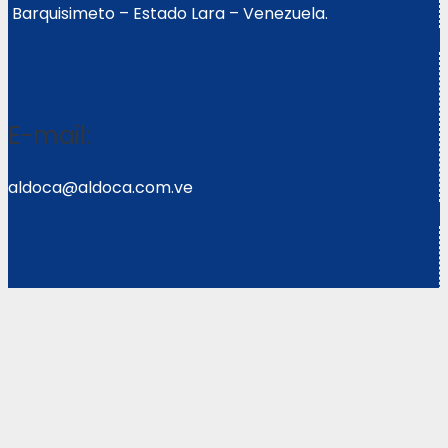
Barquisimeto – Estado Lara – Venezuela.
E-mail:
aldoca@aldoca.com.ve
Llámanos:
0251- 2640039/2640072
Copyright © 2021 Corpoweb
Solutions LLC