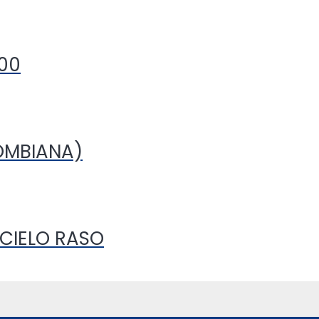
000
OMBIANA)
 CIELO RASO