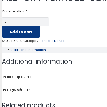
Caracteristica: S
ALD-
0177
Add to cart
PERFIL
ESPECIAL
SKU:
ALD-0177
Category:
Perfileria Natural
quantity
Additional information
Additional information
Pzas x Pqte
2, 44
P/T Kgs.M/L
0, 178
Related products