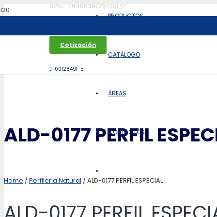
0251- 2640039/2640072
PRODUCTOS
aldoca@aldoca.com.ve
Cotización
CATÁLOGO
J-00128491-5
ÁREAS
ALD-0177 PERFIL ESPEC
CONTACTOS
Home
/
Perfileria Natural
/ ALD-0177 PERFIL ESPECIAL
ALD-0177 PERFIL ESPECI