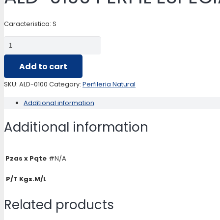
Caracteristica: S
ALD-
0100
Add to cart
PERFIL
ESPECIAL
SKU:
ALD-0100
Category:
Perfileria Natural
quantity
Additional information
Additional information
Pzas x Pqte
#N/A
P/T Kgs.M/L
Related products