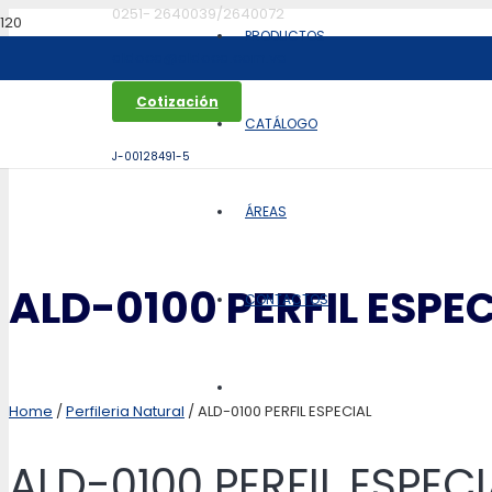
0251- 2640039/2640072
PRODUCTOS
aldoca@aldoca.com.ve
Cotización
CATÁLOGO
J-00128491-5
ÁREAS
ALD-0100 PERFIL ESPE
CONTACTOS
Home
/
Perfileria Natural
/ ALD-0100 PERFIL ESPECIAL
ALD-0100 PERFIL ESPECI