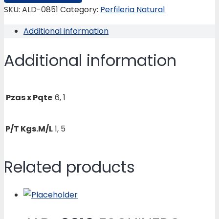
V/C
SKU:
ALD-0851
Category:
Perfileria Natural
SERIE-
Additional information
HIDRO
quantity
Additional information
Pzas x Pqte
6, 1
P/T Kgs.M/L
1, 5
Related products