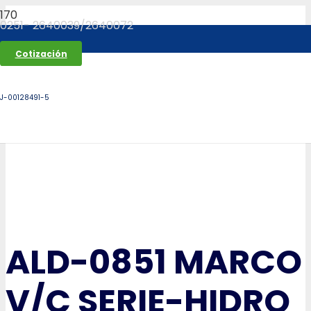
0251- 2640039/2640072
Cotización
J-00128491-5
ALD-0851 MARCO
V/C SERIE-HIDRO