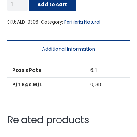
ALD-
Add to cart
9306
MARCO
SKU:
ALD-9306
Category:
Perfileria Natural
SUPERIOR
PTA.
DE
Additional information
BAÑO
ESPECIAL
quantity
Pzas x Pqte
6, 1
P/T Kgs.M/L
0, 315
Related products