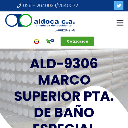
0251- 2640039/2640072
J-00128491-5
Cotización
ALD-9306
MARCO
SUPERIOR PTA.
DE BAÑO