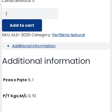
Caracteristica: S
ALD-
2020
MARCO
Add to cart
PTA.BATIENTE
SKU:
ALD-2020
Category:
Perfileria Natural
(TABIQUE)
Additional information
quantity
Additional information
Pzas x Pqte
6, 1
P/T Kgs.M/L
0, 51