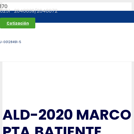
0251- 2640039/2640072
Cotización
J-00128491-5
ALD-2020 MARCO
PTA.BATIENTE