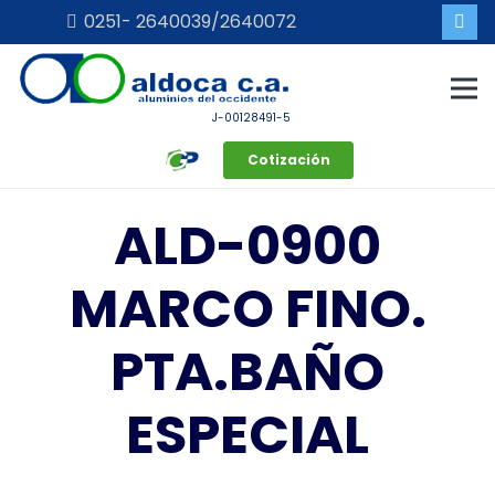
0251- 2640039/2640072
J-00128491-5
Cotización
ALD-0900
MARCO FINO.
PTA.BAÑO
ESPECIAL