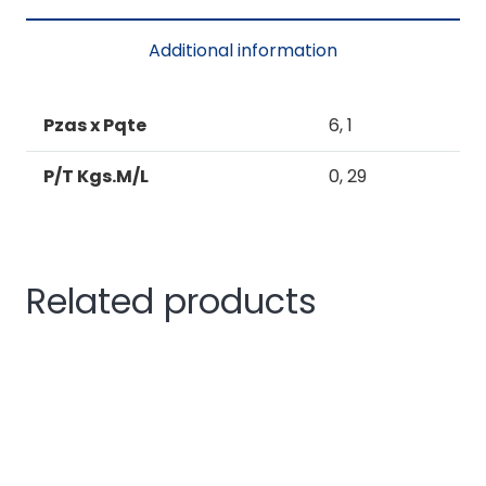
PTA.BAÑO
ESPECIAL
Additional information
quantity
Pzas x Pqte
6, 1
P/T Kgs.M/L
0, 29
Related products