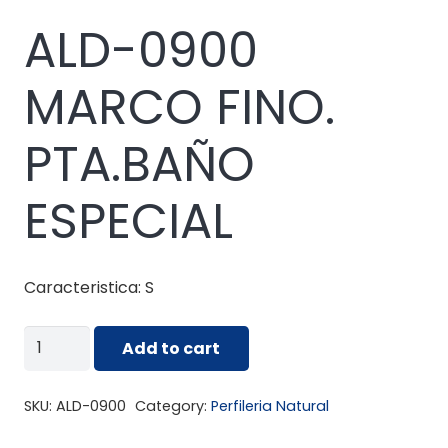
ALD-0900
MARCO FINO.
PTA.BAÑO
ESPECIAL
Caracteristica: S
ALD-
Add to cart
0900
MARCO
SKU:
ALD-0900
Category:
Perfileria Natural
FINO.