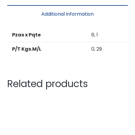
PTA.BAÑO
CONVENCIONAL
Additional information
quantity
Pzas x Pqte
6, 1
P/T Kgs.M/L
0, 29
Related products