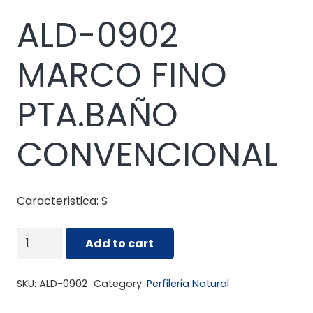
ALD-0902
MARCO FINO
PTA.BAÑO
CONVENCIONAL
Caracteristica: S
ALD-
Add to cart
0902
MARCO
SKU:
ALD-0902
Category:
Perfileria Natural
FINO