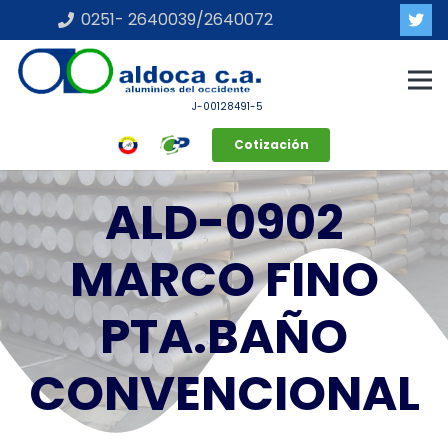
0251- 2640039/2640072
J-00128491-5
Cotización
ALD-0902
MARCO FINO
PTA.BAÑO
CONVENCIONAL