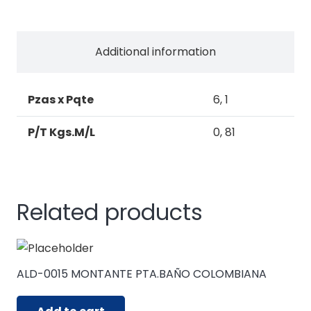
CON
PESTAÑA
V/CUBIRO
Additional information
quantity
Pzas x Pqte
6, 1
P/T Kgs.M/L
0, 81
Related products
ALD-0015 MONTANTE PTA.BAÑO COLOMBIANA