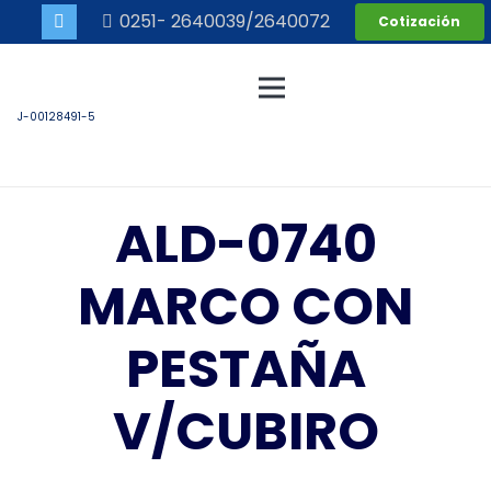
0251- 2640039/2640072
Cotización
J-00128491-5
ALD-0740
MARCO CON
PESTAÑA
V/CUBIRO