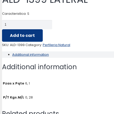
Caracteristica: S
ALD-
1399
Add to cart
LATERAL
quantity
SKU:
ALD-1399
Category:
Perfileria Natural
Additional information
Additional information
Pzas x Pqte
6, 1
P/T Kgs.M/L
0, 28
Related products