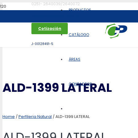
0251- 2640039/2640072
PRODUCTOS
aldoca@aldoca.com.ve
Cotización
CATÁLOGO
J-00128491-5
ÁREAS
ALD-1399 LATERAL
CONTACTOS
Home
/
Perfileria Natural
/ ALD-1399 LATERAL
ALD-1399 LATERAL