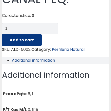
Caracteristica: S
ALD-
5002
LAMINA
Add to cart
REVESTIMIENTO
SKU:
ALD-5002
Category:
Perfileria Natural
CANAL
Additional information
PEQ.
quantity
Additional information
Pzas x Pqte
6, 1
P/T Kgs.M/L
0, 515