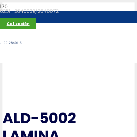
0251- 2640039/2640072
Cotización
J-00128491-5
ALD-5002
LAMINA