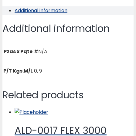
X
Additional information
1
/2
Additional information
“
quantity
Pzas x Pqte
#N/A
P/T Kgs.M/L
0, 9
Related products
ALD-0017 FLEX 3000