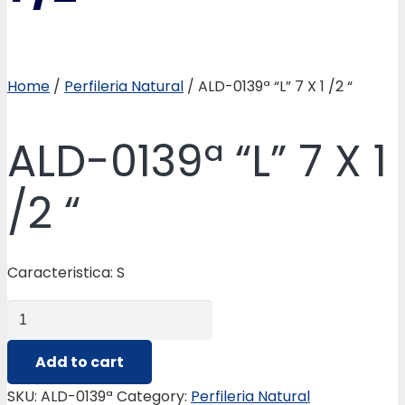
Home
/
Perfileria Natural
/ ALD-0139ª “L” 7 X 1 /2 “
ALD-0139ª “L” 7 X 1
/2 “
Caracteristica: S
ALD-
0139ª
“L”
Add to cart
7
SKU:
ALD-0139ª
Category:
Perfileria Natural