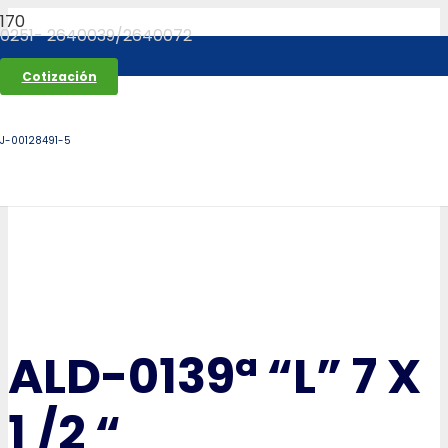
0251- 2640039/2640072
Cotización
J-00128491-5
ALD-0139ª “L” 7 X
1 /2 “