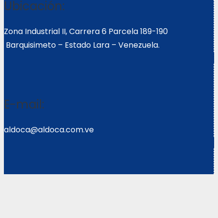
Ubicación:
Zona Industrial II, Carrera 6 Parcela 189-190
Barquisimeto – Estado Lara – Venezuela.
E-mail:
aldoca@aldoca.com.ve
Llámanos:
0251- 2640039/2640072