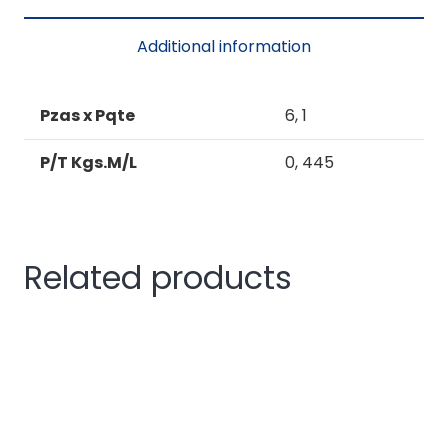
S.ECON.
A
Additional information
quantity
Pzas x Pqte
6, 1
P/T Kgs.M/L
0, 445
Related products