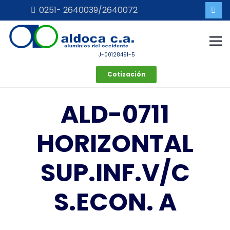
0251- 2640039/2640072
J-00128491-5
Cotización
ALD-0711
HORIZONTAL
SUP.INF.V/C
S.ECON. A