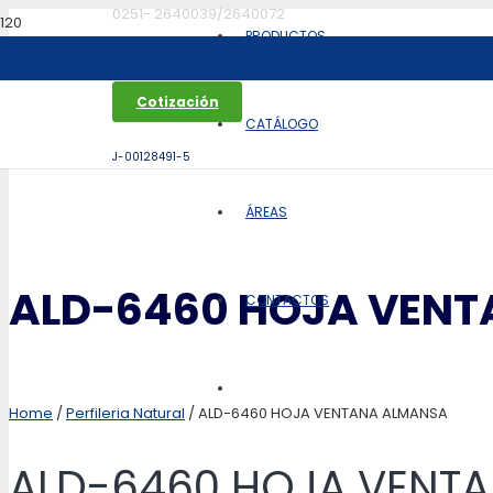
0251- 2640039/2640072
PRODUCTOS
aldoca@aldoca.com.ve
Cotización
CATÁLOGO
J-00128491-5
ÁREAS
ALD-6460 HOJA VEN
CONTACTOS
Home
/
Perfileria Natural
/ ALD-6460 HOJA VENTANA ALMANSA
ALD-6460 HOJA VENT