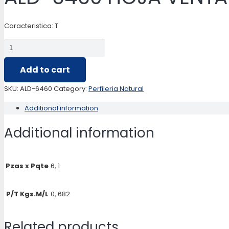
Caracteristica: T
ALD-
6460
Add to cart
HOJA
VENTANA
SKU:
ALD-6460
Category:
Perfileria Natural
ALMANSA
Additional information
quantity
Additional information
Pzas x Pqte
6, 1
P/T Kgs.M/L
0, 682
Related products