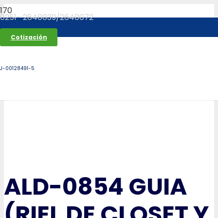
0251- 2640039/2640072
Cotización
J-00128491-5
ALD-0854 GUIA
(RIEL DE CLOSET Y