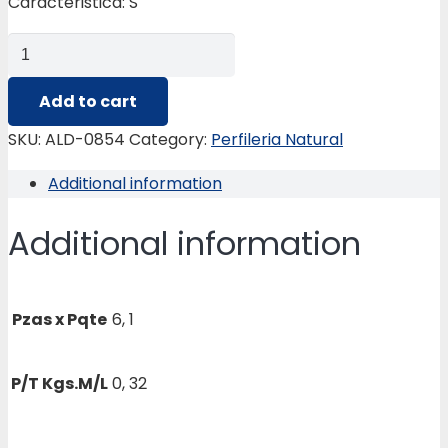
Caracteristica: S
ALD-
0854
GUIA
Add to cart
(RIEL
SKU:
ALD-0854
Category:
Perfileria Natural
DE
Additional information
CLOSET
Y
Additional information
PERSIANA)
quantity
Pzas x Pqte
6, 1
P/T Kgs.M/L
0, 32