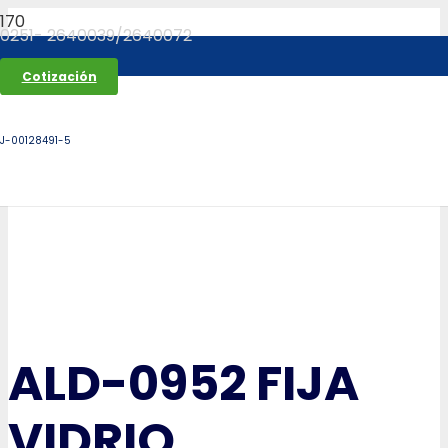
0251- 2640039/2640072
Cotización
J-00128491-5
ALD-0952 FIJA
VIDRIO