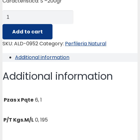
Caracteristica: S –200gr
ALD-
0952
FIJA
Add to cart
VIDRIO
SKU:
ALD-0952
Category:
Perfileria Natural
(PTA.BAT.VAIVEN)
Additional information
quantity
Additional information
Pzas x Pqte
6, 1
P/T Kgs.M/L
0, 195