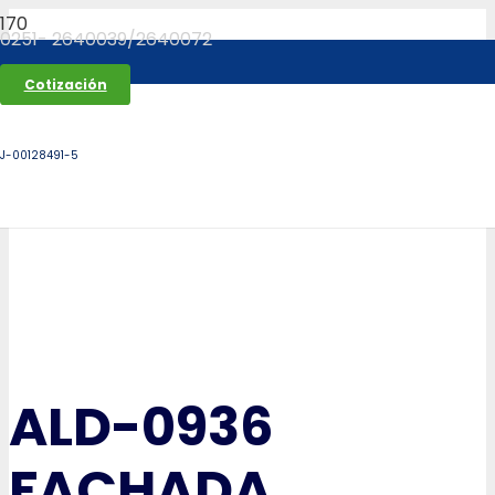
0251- 2640039/2640072
Cotización
J-00128491-5
ALD-0936
FACHADA