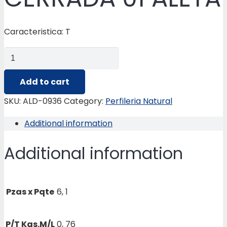
Caracteristica: T
ALD-
0936
FACHADA
Add to cart
CERRADA
SKU:
ALD-0936
Category:
Perfileria Natural
01
Additional information
ALETA
quantity
Additional information
Pzas x Pqte
6, 1
P/T Kgs.M/L
0, 76