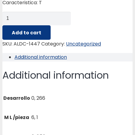
Caracteristica: T
ALDC-
1447
FACHADA
Add to cart
2ALETAS
SKU:
ALDC-1447
Category:
Uncategorized
3X1/4
Additional information
quantity
Additional information
Desarrollo
0, 266
M L /pieza
6, 1