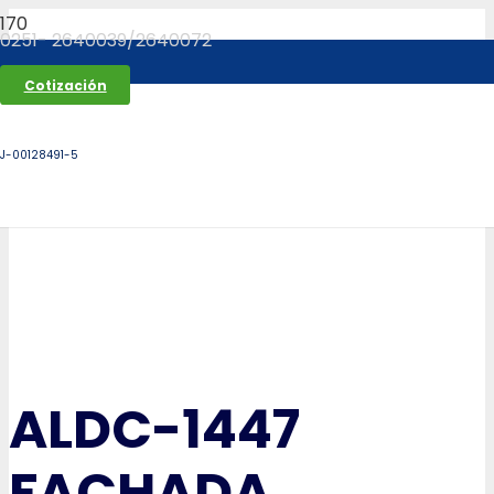
0251- 2640039/2640072
Cotización
J-00128491-5
ALDC-1447
FACHADA