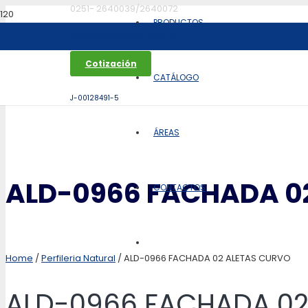
0251- 2640039/2640072
PRODUCTOS
aldoca@aldoca.com.ve
Cotización
CATÁLOGO
J-00128491-5
ÁREAS
ALD-0966 FACHADA 0
CONTACTOS
Home
/
Perfileria Natural
/ ALD-0966 FACHADA 02 ALETAS CURVO
ALD-0966 FACHADA 02