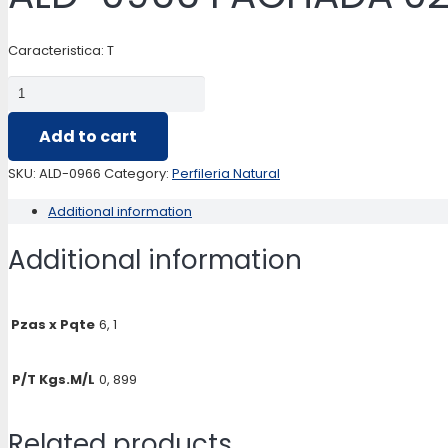
Caracteristica: T
ALD-
0966
Add to cart
FACHADA
02
SKU:
ALD-0966
Category:
Perfileria Natural
ALETAS
Additional information
CURVO
quantity
Additional information
Pzas x Pqte
6, 1
P/T Kgs.M/L
0, 899
Related products