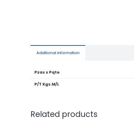
Additional information
Pzas x Pqte
P/T Kgs.M/L
Related products