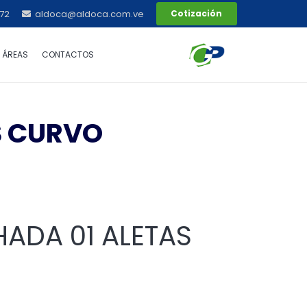
72
aldoca@aldoca.com.ve
Cotización
ÁREAS
CONTACTOS
S CURVO
ADA 01 ALETAS