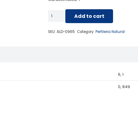
ALD-
Add to cart
0965
FACHADA
SKU:
ALD-0965
Category:
Perfileria Natural
01
ALETAS
CURVO
quantity
6, 1
0, 849