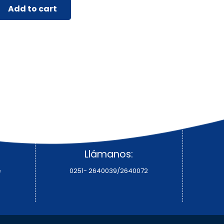
Add to cart
Llámanos:
e
0251- 2640039/2640072