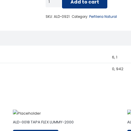
Add to cart
0921
FACHADA
SKU:
ALD-0921
Category:
Perfileria Natural
01
ALETA
quantity
6, 1
0, 942
ALD-0018 TAPA FLEX LUMMY-2000
A