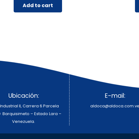
Add to cart
Ubicación:
E-mail:
ndustrial II, Carrera 6 Parcela
aldoca@aldoca.com.v
0 Barquisimeto – Estado Lara –
Venezuela.