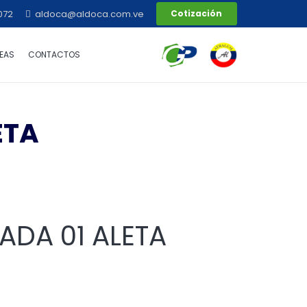
072
aldoca@aldoca.com.ve
Cotización
EAS
CONTACTOS
ETA
ADA 01 ALETA