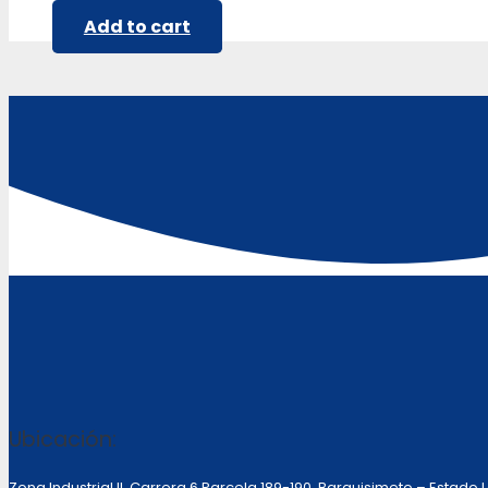
Add to cart
Ubicación:
Zona Industrial II, Carrera 6 Parcela 189-190 Barquisimeto – Estado