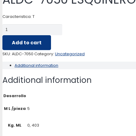
Caracteristica: T
ALDC-
7050
Add to cart
ESQUINERO
quantity
SKU:
ALDC-7050
Category:
Uncategorized
Additional information
Additional information
Desarrollo
M L /pieza
5
Kg. ML
0, 403