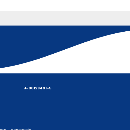
J-00128491-5
 Lara – Venezuela.