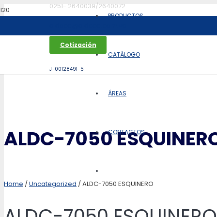
0251- 2640039/2640072
PRODUCTOS
aldoca@aldoca.com.ve
Cotización
CATÁLOGO
J-00128491-5
ÁREAS
ALDC-7050 ESQUINER
CONTACTOS
Home
/
Uncategorized
/ ALDC-7050 ESQUINERO
ALDC-7050 ESQUINERO