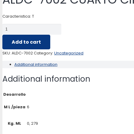
Caracteristica: T
ALDC-
7002
Add to cart
CUARTO
CIRCULO
SKU:
ALDC-7002
Category:
Uncategorized
1"
Additional information
quantity
Additional information
Desarrollo
M L /pieza
6
Kg. ML
0, 279