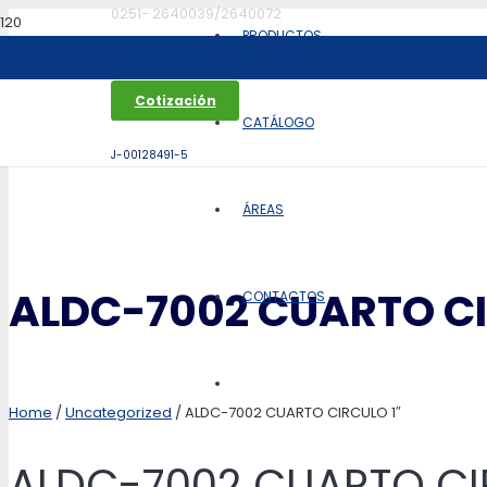
0251- 2640039/2640072
PRODUCTOS
aldoca@aldoca.com.ve
Cotización
CATÁLOGO
J-00128491-5
ÁREAS
ALDC-7002 CUARTO CI
CONTACTOS
Home
/
Uncategorized
/ ALDC-7002 CUARTO CIRCULO 1″
ALDC-7002 CUARTO CI