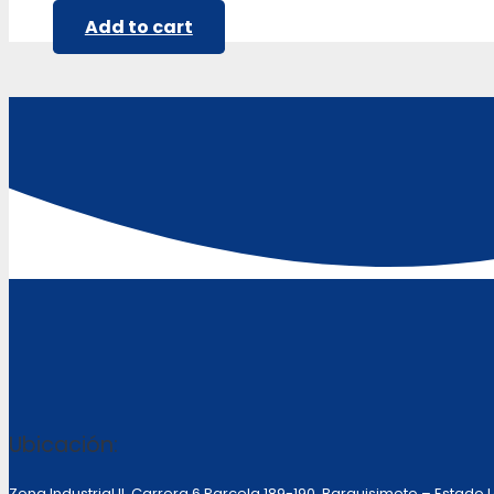
Add to cart
Ubicación:
Zona Industrial II, Carrera 6 Parcela 189-190 Barquisimeto – Estado